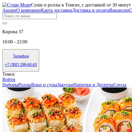
Суши и роллы в Томске, с доставкой от 30 минут
Акции
О компании
Карта доставки
Доставка и оплата
Вакансии
С
Кирова 37
10:00 - 22:00
Телефон
+7 (382) 299-60-63
Томск
Войти
Наборы
Роллы
Воки и супы
Закуски
Напитки и Десерты
Соусы